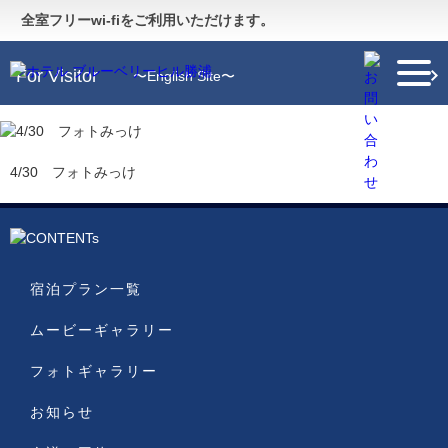
Guide
〜施設のご案内〜
全室フリーwi-fiをご利用いただけます。
For Visitor
〜English Site〜
4/30 フォトみっけ
宿泊プラン一覧
ムービーギャラリー
フォトギャラリー
お知らせ