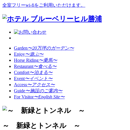
全室フリーwi-fiをご利用いただけます。
Garden
〜20万坪のガーデン〜
Enjoy
〜遊ぶ〜
Horse Riding
〜乗馬〜
Restaurant
〜食べる〜
Comfort
〜泊まる〜
Event
〜イベント〜
Access
〜アクセス〜
Guide
〜施設のご案内〜
For Visitor
〜English Site〜
～ 新緑とトンネル ～