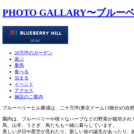
PHOTO GALLARY
〜ブルー
20万坪のガーデン
遊ぶ
乗馬
食べる
泊まる
イベント
アクセス
施設のご案内
ブルーベリーヒル勝浦は、二十万坪(東京ドーム13個分)の自
園内は、ブルーベリーや様々なハーブなどの野菜が栽培され
馬、山羊、うさぎ、鳥たちも一緒に暮らしています。
美しい夕日や星空が見れたり、新しい命の誕生があったり、