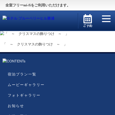
Guide
〜施設のご案内〜
全室フリーwi-fiをご利用いただけます。
For Visitor
〜English Site〜
「 ～ クリスマスの飾りつけ ～ 」
宿泊プラン一覧
ムービーギャラリー
フォトギャラリー
お知らせ