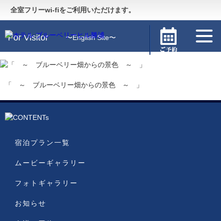
Guide
〜施設のご案内〜
全室フリーwi-fiをご利用いただけます。
For Visitor
〜English Site〜
「 ～ ブルーベリー畑からの景色 ～ 」
宿泊プラン一覧
ムービーギャラリー
フォトギャラリー
お知らせ