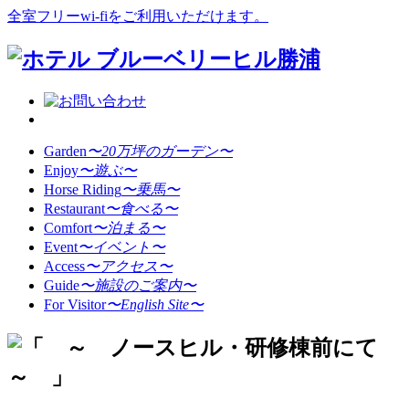
全室フリーwi-fiをご利用いただけます。
Garden
〜20万坪のガーデン〜
Enjoy
〜遊ぶ〜
Horse Riding
〜乗馬〜
Restaurant
〜食べる〜
Comfort
〜泊まる〜
Event
〜イベント〜
Access
〜アクセス〜
Guide
〜施設のご案内〜
For Visitor
〜English Site〜