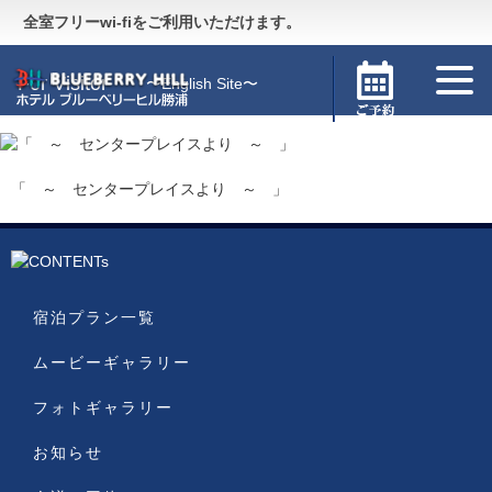
Guide
〜施設のご案内〜
全室フリーwi-fiをご利用いただけます。
For Visitor
〜English Site〜
「 ～ センタープレイスより ～ 」
宿泊プラン一覧
ムービーギャラリー
フォトギャラリー
お知らせ