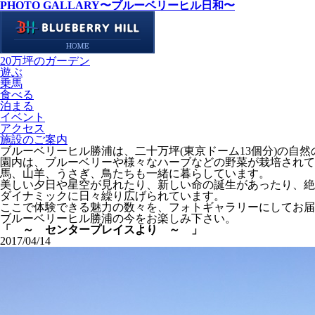
PHOTO GALLARY
〜ブルーベリーヒル日和〜
20万坪のガーデン
遊ぶ
乗馬
食べる
泊まる
イベント
アクセス
施設のご案内
ブルーベリーヒル勝浦は、二十万坪(東京ドーム13個分)の自
園内は、ブルーベリーや様々なハーブなどの野菜が栽培されて
馬、山羊、うさぎ、鳥たちも一緒に暮らしています。
美しい夕日や星空が見れたり、新しい命の誕生があったり、絶
ダイナミックに日々繰り広げられています。
ここで体験できる魅力の数々を、フォトギャラリーにしてお届
ブルーベリーヒル勝浦の今をお楽しみ下さい。
「 ～ センタープレイスより ～ 」
2017/04/14