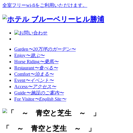
全室フリーwi-fiをご利用いただけます。
Garden
〜20万坪のガーデン〜
Enjoy
〜遊ぶ〜
Horse Riding
〜乗馬〜
Restaurant
〜食べる〜
Comfort
〜泊まる〜
Event
〜イベント〜
Access
〜アクセス〜
Guide
〜施設のご案内〜
For Visitor
〜English Site〜
「 ～ 青空と芝生 ～ 」