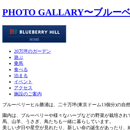
PHOTO GALLARY
〜ブルー
20万坪のガーデン
遊ぶ
乗馬
食べる
泊まる
イベント
アクセス
施設のご案内
ブルーベリーヒル勝浦は、二十万坪(東京ドーム13個分)の自
園内は、ブルーベリーや様々なハーブなどの野菜が栽培され
馬、山羊、うさぎ、鳥たちも一緒に暮らしています。
美しい夕日や星空が見れたり、新しい命の誕生があったり、