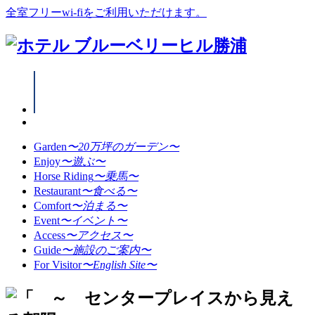
全室フリーwi-fiをご利用いただけます。
Garden
〜20万坪のガーデン〜
Enjoy
〜遊ぶ〜
Horse Riding
〜乗馬〜
Restaurant
〜食べる〜
Comfort
〜泊まる〜
Event
〜イベント〜
Access
〜アクセス〜
Guide
〜施設のご案内〜
For Visitor
〜English Site〜