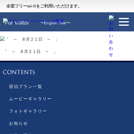
Guide
〜施設のご案内〜
全室フリーwi-fiをご利用いただけます。
For Visitor
〜English Site〜
「 ～ ８月２１日 ～ 」
宿泊プラン一覧
ムービーギャラリー
フォトギャラリー
お知らせ