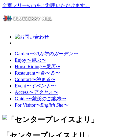
全室フリーwi-fiをご利用いただけます。
Garden
〜20万坪のガーデン〜
Enjoy
〜遊ぶ〜
Horse Riding
〜乗馬〜
Restaurant
〜食べる〜
Comfort
〜泊まる〜
Event
〜イベント〜
Access
〜アクセス〜
Guide
〜施設のご案内〜
For Visitor
〜English Site〜
「センタープレイスより」