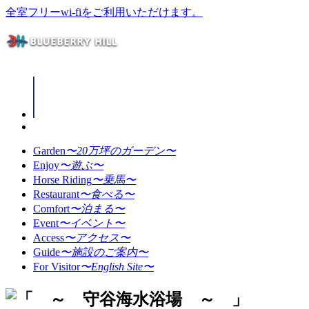
全室フリーwi-fiをご利用いただけます。
Garden
〜20万坪のガーデン〜
Enjoy
〜遊ぶ〜
Horse Riding
〜乗馬〜
Restaurant
〜食べる〜
Comfort
〜泊まる〜
Event
〜イベント〜
Access
〜アクセス〜
Guide
〜施設のご案内〜
For Visitor
〜English Site〜