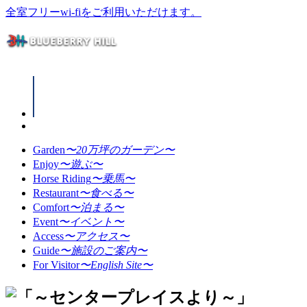
全室フリーwi-fiをご利用いただけます。
Garden
〜20万坪のガーデン〜
Enjoy
〜遊ぶ〜
Horse Riding
〜乗馬〜
Restaurant
〜食べる〜
Comfort
〜泊まる〜
Event
〜イベント〜
Access
〜アクセス〜
Guide
〜施設のご案内〜
For Visitor
〜English Site〜