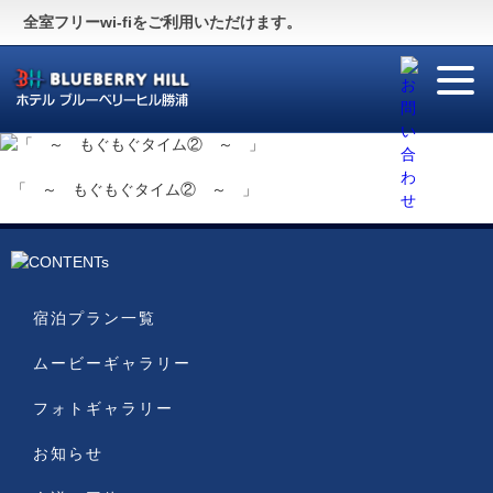
Guide
〜施設のご案内〜
全室フリーwi-fiをご利用いただけます。
For Visitor
〜English Site〜
「 ～ もぐもぐタイム② ～ 」
宿泊プラン一覧
ムービーギャラリー
フォトギャラリー
お知らせ