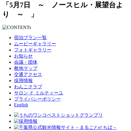
「5月7日 ～ ノースヒル・展望台よ
り ～ 」
宿泊プラン一覧
ムービーギャラリー
フォトギャラリー
お知らせ
会議・団体
敷地マップ
交通アクセス
採用情報
わんこクラブ
サロン ド ミルティーユ
プライバシーポリシー
English