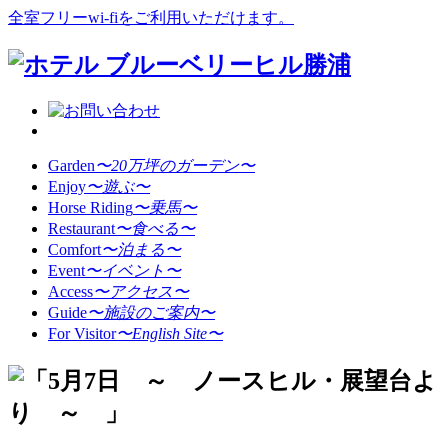
全室フリーwi-fiをご利用いただけます。
Garden
〜20万坪のガーデン〜
Enjoy
〜遊ぶ〜
Horse Riding
〜乗馬〜
Restaurant
〜食べる〜
Comfort
〜泊まる〜
Event
〜イベント〜
Access
〜アクセス〜
Guide
〜施設のご案内〜
For Visitor
〜English Site〜