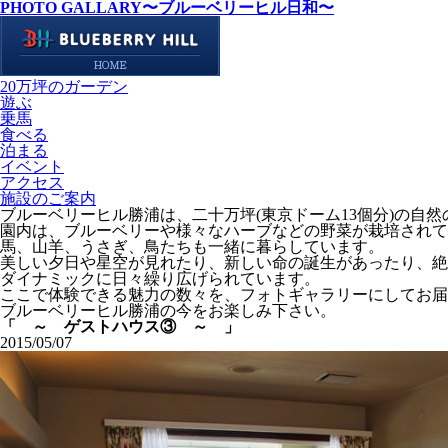
PHOTO GALLARY
〜ブルーベリーヒル日和〜
20万坪のガーデン
遊ぶ
乗馬
食べる
泊まる
イベント
アクセス
施設のご案内
ブルーベリーヒル勝浦は、二十万坪(東京ドーム13個分)の自
園内は、ブルーベリーや様々なハーブなどの野菜が栽培されて
馬、山羊、うさぎ、鳥たちも一緒に暮らしています。
美しい夕日や星空が見れたり、新しい命の誕生があったり、絶
ダイナミックに日々繰り広げられています。
ここで体験できる魅力の数々を、フォトギャラリーにしてお届
ブルーベリーヒル勝浦の今をお楽しみ下さい。
「 ～ ゲストハウス③ ～ 」
2015/05/07