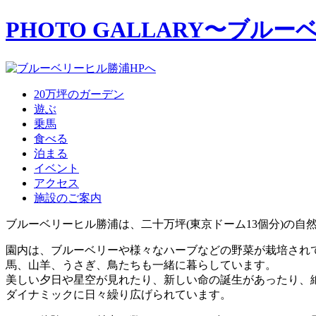
PHOTO GALLARY
〜ブルー
20万坪のガーデン
遊ぶ
乗馬
食べる
泊まる
イベント
アクセス
施設のご案内
ブルーベリーヒル勝浦は、二十万坪(東京ドーム13個分)の自
園内は、ブルーベリーや様々なハーブなどの野菜が栽培され
馬、山羊、うさぎ、鳥たちも一緒に暮らしています。
美しい夕日や星空が見れたり、新しい命の誕生があったり、
ダイナミックに日々繰り広げられています。