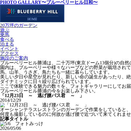
PHOTO GALLARY
〜ブルーベリーヒル日和〜
20万坪のガーデン
遊ぶ
乗馬
食べる
泊まる
イベント
アクセス
施設のご案内
ブルーベリーヒル勝浦は、二十万坪(東京ドーム13個分)の自
園内は、ブルーベリーや様々なハーブなどの野菜が栽培されて
馬、山羊、うさぎ、鳥たちも一緒に暮らしています。
美しい夕日や星空が見れたり、新しい命の誕生があったり、絶
ダイナミックに日々繰り広げられています。
ここで体験できる魅力の数々を、フォトギャラリーにしてお届
ブルーベリーヒル勝浦の今をお楽しみ下さい。
「12月23日 ～ 逃げ腰パス君 ～ 」
2014/12/29
オーシャンテラスレストランのガーデンで作業をしていると、
何度も撮影しているのに何故か逃げ腰で近づいて来てくれませ
記事タイトル
2026/05/06