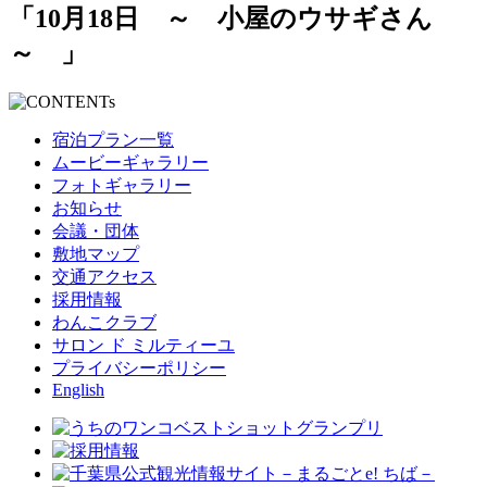
「10月18日 ～ 小屋のウサギさん
～ 」
宿泊プラン一覧
ムービーギャラリー
フォトギャラリー
お知らせ
会議・団体
敷地マップ
交通アクセス
採用情報
わんこクラブ
サロン ド ミルティーユ
プライバシーポリシー
English