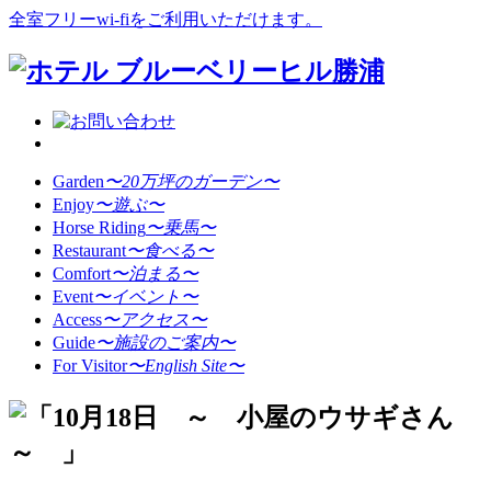
全室フリーwi-fiをご利用いただけます。
Garden
〜20万坪のガーデン〜
Enjoy
〜遊ぶ〜
Horse Riding
〜乗馬〜
Restaurant
〜食べる〜
Comfort
〜泊まる〜
Event
〜イベント〜
Access
〜アクセス〜
Guide
〜施設のご案内〜
For Visitor
〜English Site〜