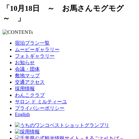
「10月18日 ～ お馬さんモグモグ
～ 」
宿泊プラン一覧
ムービーギャラリー
フォトギャラリー
お知らせ
会議・団体
敷地マップ
交通アクセス
採用情報
わんこクラブ
サロン ド ミルティーユ
プライバシーポリシー
English