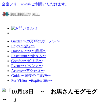
全室フリーwi-fiをご利用いただけます。
Garden
〜20万坪のガーデン〜
Enjoy
〜遊ぶ〜
Horse Riding
〜乗馬〜
Restaurant
〜食べる〜
Comfort
〜泊まる〜
Event
〜イベント〜
Access
〜アクセス〜
Guide
〜施設のご案内〜
For Visitor
〜English Site〜