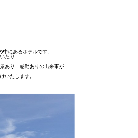
然の中にあるホテルです。
いたり、
景あり、感動ありの出来事が
けいたします。