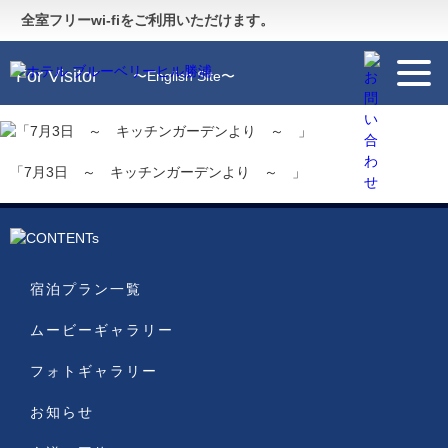
Guide
〜施設のご案内〜
全室フリーwi-fiをご利用いただけます。
For Visitor
〜English Site〜
「7月3日 ～ キッチンガーデンより ～ 」
宿泊プラン一覧
ムービーギャラリー
フォトギャラリー
お知らせ