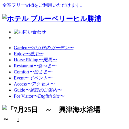
全室フリーwi-fiをご利用いただけます。
Garden
〜20万坪のガーデン〜
Enjoy
〜遊ぶ〜
Horse Riding
〜乗馬〜
Restaurant
〜食べる〜
Comfort
〜泊まる〜
Event
〜イベント〜
Access
〜アクセス〜
Guide
〜施設のご案内〜
For Visitor
〜English Site〜