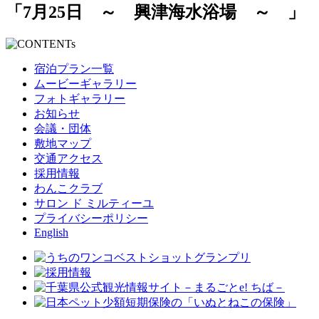
「7月25日 ～ 興津海水浴場 ～ 」
宿泊プラン一覧
ムービーギャラリー
フォトギャラリー
お知らせ
会議・団体
敷地マップ
交通アクセス
採用情報
わんこクラブ
サロン ド ミルティーユ
プライバシーポリシー
English