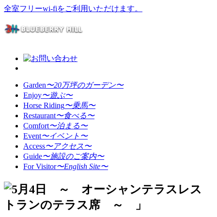
全室フリーwi-fiをご利用いただけます。
Garden
〜20万坪のガーデン〜
Enjoy
〜遊ぶ〜
Horse Riding
〜乗馬〜
Restaurant
〜食べる〜
Comfort
〜泊まる〜
Event
〜イベント〜
Access
〜アクセス〜
Guide
〜施設のご案内〜
For Visitor
〜English Site〜