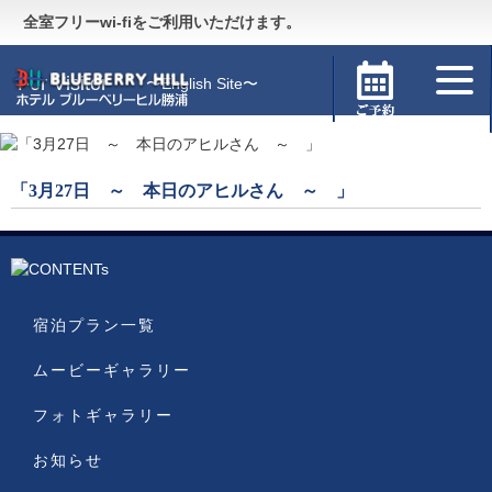
Guide
〜施設のご案内〜
全室フリーwi-fiをご利用いただけます。
For Visitor
〜English Site〜
「3月27日 ～ 本日のアヒルさん ～ 」
宿泊プラン一覧
ムービーギャラリー
フォトギャラリー
お知らせ