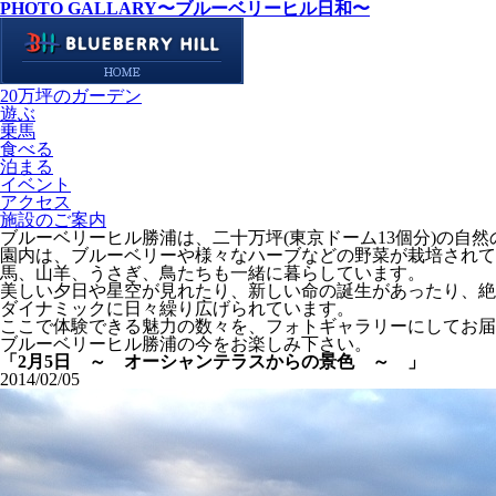
PHOTO GALLARY
〜ブルーベリーヒル日和〜
20万坪のガーデン
遊ぶ
乗馬
食べる
泊まる
イベント
アクセス
施設のご案内
ブルーベリーヒル勝浦は、二十万坪(東京ドーム13個分)の自
園内は、ブルーベリーや様々なハーブなどの野菜が栽培されて
馬、山羊、うさぎ、鳥たちも一緒に暮らしています。
美しい夕日や星空が見れたり、新しい命の誕生があったり、絶
ダイナミックに日々繰り広げられています。
ここで体験できる魅力の数々を、フォトギャラリーにしてお届
ブルーベリーヒル勝浦の今をお楽しみ下さい。
「2月5日 ～ オーシャンテラスからの景色 ～ 」
2014/02/05