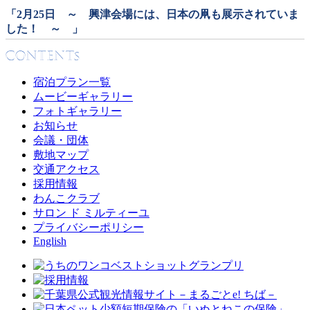
「2月25日 ～ 興津会場には、日本の凧も展示されていま
した！ ～ 」
宿泊プラン一覧
ムービーギャラリー
フォトギャラリー
お知らせ
会議・団体
敷地マップ
交通アクセス
採用情報
わんこクラブ
サロン ド ミルティーユ
プライバシーポリシー
English