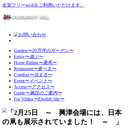
全室フリーwi-fiをご利用いただけます。
Garden
〜20万坪のガーデン〜
Enjoy
〜遊ぶ〜
Horse Riding
〜乗馬〜
Restaurant
〜食べる〜
Comfort
〜泊まる〜
Event
〜イベント〜
Access
〜アクセス〜
Guide
〜施設のご案内〜
For Visitor
〜English Site〜