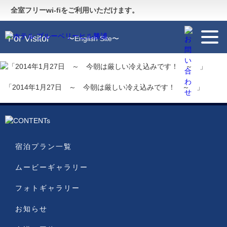
Guide
〜施設のご案内〜
全室フリーwi-fiをご利用いただけます。
For Visitor
〜English Site〜
「2014年1月27日 ～ 今朝は厳しい冷え込みです！ ～ 」
宿泊プラン一覧
ムービーギャラリー
フォトギャラリー
お知らせ