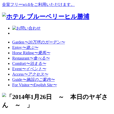
全室フリーwi-fiをご利用いただけます。
Garden
〜20万坪のガーデン〜
Enjoy
〜遊ぶ〜
Horse Riding
〜乗馬〜
Restaurant
〜食べる〜
Comfort
〜泊まる〜
Event
〜イベント〜
Access
〜アクセス〜
Guide
〜施設のご案内〜
For Visitor
〜English Site〜