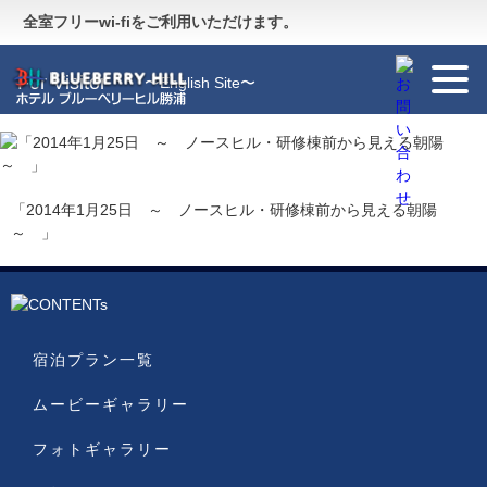
Guide
〜施設のご案内〜
全室フリーwi-fiをご利用いただけます。
For Visitor
〜English Site〜
「2014年1月25日 ～ ノースヒル・研修棟前から見える朝陽
～ 」
宿泊プラン一覧
ムービーギャラリー
フォトギャラリー