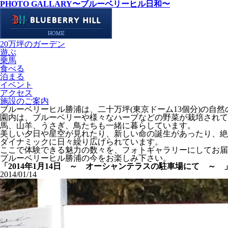
PHOTO GALLARY
〜ブルーベリーヒル日和〜
20万坪のガーデン
遊ぶ
乗馬
食べる
泊まる
イベント
アクセス
施設のご案内
ブルーベリーヒル勝浦は、二十万坪(東京ドーム13個分)の自
園内は、ブルーベリーや様々なハーブなどの野菜が栽培されて
馬、山羊、うさぎ、鳥たちも一緒に暮らしています。
美しい夕日や星空が見れたり、新しい命の誕生があったり、絶
ダイナミックに日々繰り広げられています。
ここで体験できる魅力の数々を、フォトギャラリーにしてお届
ブルーベリーヒル勝浦の今をお楽しみ下さい。
「2014年1月14日 ～ オーシャンテラスの駐車場にて ～ 
2014/01/14