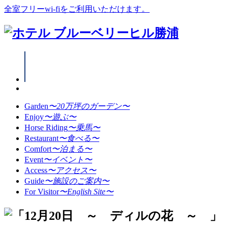
全室フリーwi-fiをご利用いただけます。
Garden
〜20万坪のガーデン〜
Enjoy
〜遊ぶ〜
Horse Riding
〜乗馬〜
Restaurant
〜食べる〜
Comfort
〜泊まる〜
Event
〜イベント〜
Access
〜アクセス〜
Guide
〜施設のご案内〜
For Visitor
〜English Site〜