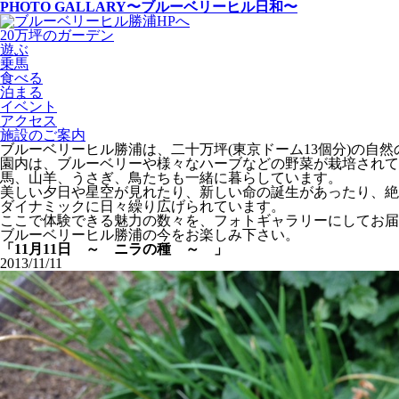
PHOTO GALLARY
〜ブルーベリーヒル日和〜
20万坪のガーデン
遊ぶ
乗馬
食べる
泊まる
イベント
アクセス
施設のご案内
ブルーベリーヒル勝浦は、二十万坪(東京ドーム13個分)の自
園内は、ブルーベリーや様々なハーブなどの野菜が栽培されて
馬、山羊、うさぎ、鳥たちも一緒に暮らしています。
美しい夕日や星空が見れたり、新しい命の誕生があったり、絶
ダイナミックに日々繰り広げられています。
ここで体験できる魅力の数々を、フォトギャラリーにしてお届
ブルーベリーヒル勝浦の今をお楽しみ下さい。
「11月11日 ～ ニラの種 ～ 」
2013/11/11