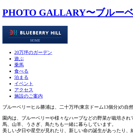
PHOTO GALLARY
〜ブルー
20万坪のガーデン
遊ぶ
乗馬
食べる
泊まる
イベント
アクセス
施設のご案内
ブルーベリーヒル勝浦は、二十万坪(東京ドーム13個分)の自
園内は、ブルーベリーや様々なハーブなどの野菜が栽培され
馬、山羊、うさぎ、鳥たちも一緒に暮らしています。
美しい夕日や星空が見れたり、新しい命の誕生があったり、