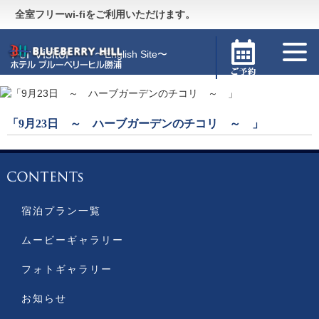
Guide
〜施設のご案内〜
全室フリーwi-fiをご利用いただけます。
For Visitor
〜English Site〜
「9月23日 ～ ハーブガーデンのチコリ ～ 」
宿泊プラン一覧
ムービーギャラリー
フォトギャラリー
お知らせ