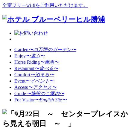
全室フリーwi-fiをご利用いただけます。
Garden
〜20万坪のガーデン〜
Enjoy
〜遊ぶ〜
Horse Riding
〜乗馬〜
Restaurant
〜食べる〜
Comfort
〜泊まる〜
Event
〜イベント〜
Access
〜アクセス〜
Guide
〜施設のご案内〜
For Visitor
〜English Site〜