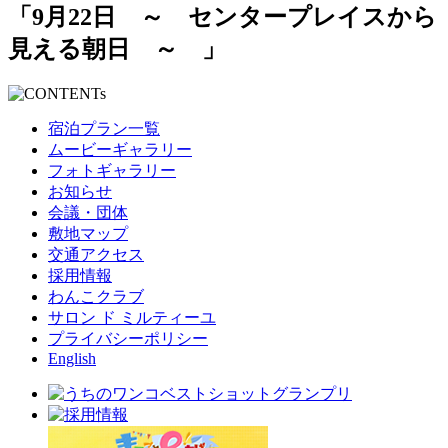
「9月22日 ～ センタープレイスから
見える朝日 ～ 」
宿泊プラン一覧
ムービーギャラリー
フォトギャラリー
お知らせ
会議・団体
敷地マップ
交通アクセス
採用情報
わんこクラブ
サロン ド ミルティーユ
プライバシーポリシー
English