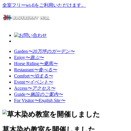
全室フリーwi-fiをご利用いただけます。
Garden
〜20万坪のガーデン〜
Enjoy
〜遊ぶ〜
Horse Riding
〜乗馬〜
Restaurant
〜食べる〜
Comfort
〜泊まる〜
Event
〜イベント〜
Access
〜アクセス〜
Guide
〜施設のご案内〜
For Visitor
〜English Site〜
草木染め教室を開催しました