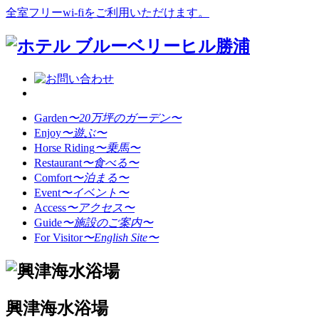
全室フリーwi-fiをご利用いただけます。
Garden
〜20万坪のガーデン〜
Enjoy
〜遊ぶ〜
Horse Riding
〜乗馬〜
Restaurant
〜食べる〜
Comfort
〜泊まる〜
Event
〜イベント〜
Access
〜アクセス〜
Guide
〜施設のご案内〜
For Visitor
〜English Site〜
興津海水浴場