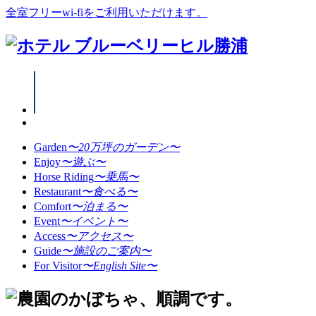
全室フリーwi-fiをご利用いただけます。
Garden
〜20万坪のガーデン〜
Enjoy
〜遊ぶ〜
Horse Riding
〜乗馬〜
Restaurant
〜食べる〜
Comfort
〜泊まる〜
Event
〜イベント〜
Access
〜アクセス〜
Guide
〜施設のご案内〜
For Visitor
〜English Site〜