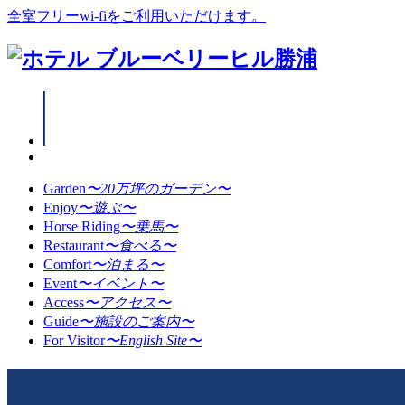
全室フリーwi-fiをご利用いただけます。
Garden
〜20万坪のガーデン〜
Enjoy
〜遊ぶ〜
Horse Riding
〜乗馬〜
Restaurant
〜食べる〜
Comfort
〜泊まる〜
Event
〜イベント〜
Access
〜アクセス〜
Guide
〜施設のご案内〜
For Visitor
〜English Site〜