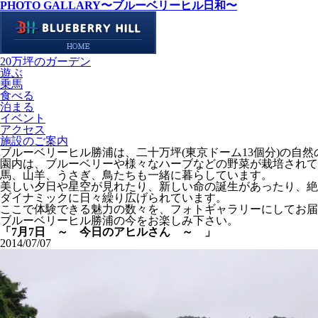
PHOTO GALLARY
〜ブルーベリーヒル日和〜
20万坪のガーデン
遊ぶ
乗馬
食べる
泊まる
イベント
アクセス
施設のご案内
ブルーベリーヒル勝浦は、二十万坪(東京ドーム13個分)の自
園内は、ブルーベリーや様々なハーブなどの野菜が栽培されて
馬、山羊、うさぎ、鳥たちも一緒に暮らしています。
美しい夕日や星空が見れたり、新しい命の誕生があったり、絶
ダイナミックに日々繰り広げられています。
ここで体験できる魅力の数々を、フォトギャラリーにしてお届
ブルーベリーヒル勝浦の今をお楽しみ下さい。
「7月7日 ～ 今日のアヒルさん ～ 」
2014/07/07