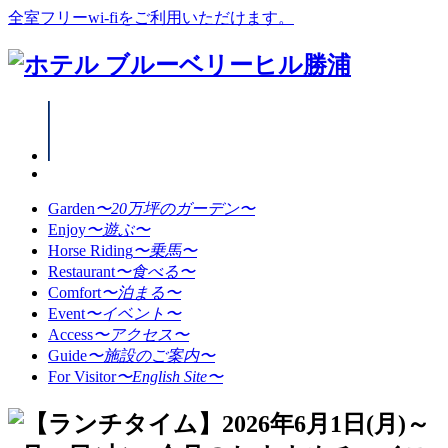
全室フリーwi-fiをご利用いただけます。
Garden
〜20万坪のガーデン〜
Enjoy
〜遊ぶ〜
Horse Riding
〜乗馬〜
Restaurant
〜食べる〜
Comfort
〜泊まる〜
Event
〜イベント〜
Access
〜アクセス〜
Guide
〜施設のご案内〜
For Visitor
〜English Site〜