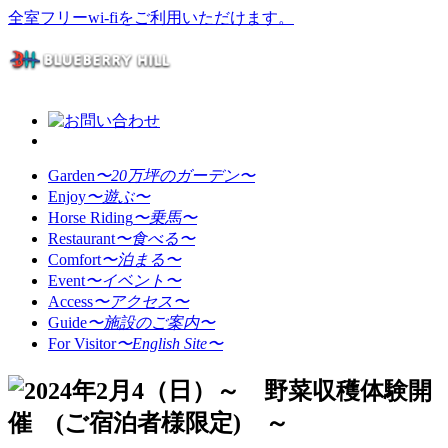
全室フリーwi-fiをご利用いただけます。
Garden
〜20万坪のガーデン〜
Enjoy
〜遊ぶ〜
Horse Riding
〜乗馬〜
Restaurant
〜食べる〜
Comfort
〜泊まる〜
Event
〜イベント〜
Access
〜アクセス〜
Guide
〜施設のご案内〜
For Visitor
〜English Site〜