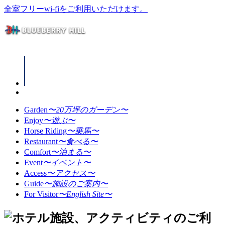
全室フリーwi-fiをご利用いただけます。
Garden
〜20万坪のガーデン〜
Enjoy
〜遊ぶ〜
Horse Riding
〜乗馬〜
Restaurant
〜食べる〜
Comfort
〜泊まる〜
Event
〜イベント〜
Access
〜アクセス〜
Guide
〜施設のご案内〜
For Visitor
〜English Site〜