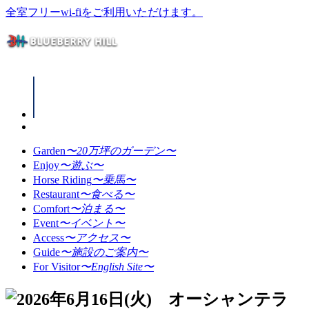
全室フリーwi-fiをご利用いただけます。
Garden
〜20万坪のガーデン〜
Enjoy
〜遊ぶ〜
Horse Riding
〜乗馬〜
Restaurant
〜食べる〜
Comfort
〜泊まる〜
Event
〜イベント〜
Access
〜アクセス〜
Guide
〜施設のご案内〜
For Visitor
〜English Site〜