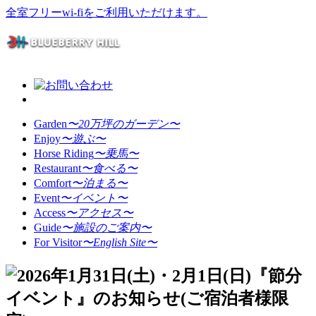
全室フリーwi-fiをご利用いただけます。
Garden
〜20万坪のガーデン〜
Enjoy
〜遊ぶ〜
Horse Riding
〜乗馬〜
Restaurant
〜食べる〜
Comfort
〜泊まる〜
Event
〜イベント〜
Access
〜アクセス〜
Guide
〜施設のご案内〜
For Visitor
〜English Site〜