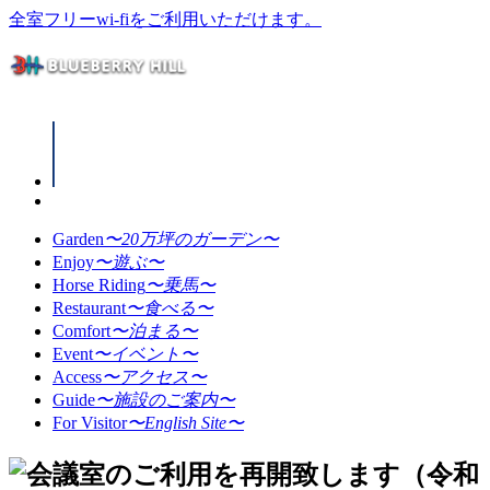
全室フリーwi-fiをご利用いただけます。
Garden
〜20万坪のガーデン〜
Enjoy
〜遊ぶ〜
Horse Riding
〜乗馬〜
Restaurant
〜食べる〜
Comfort
〜泊まる〜
Event
〜イベント〜
Access
〜アクセス〜
Guide
〜施設のご案内〜
For Visitor
〜English Site〜