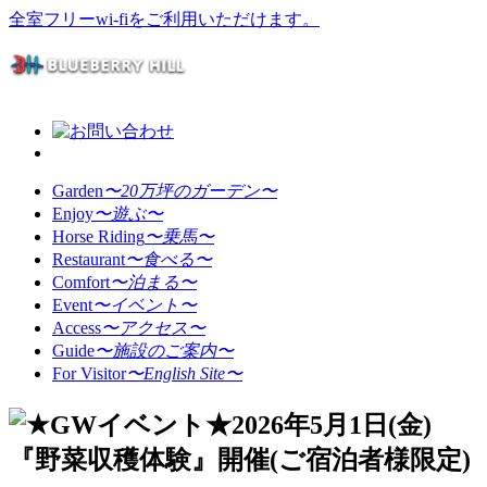
全室フリーwi-fiをご利用いただけます。
Garden
〜20万坪のガーデン〜
Enjoy
〜遊ぶ〜
Horse Riding
〜乗馬〜
Restaurant
〜食べる〜
Comfort
〜泊まる〜
Event
〜イベント〜
Access
〜アクセス〜
Guide
〜施設のご案内〜
For Visitor
〜English Site〜